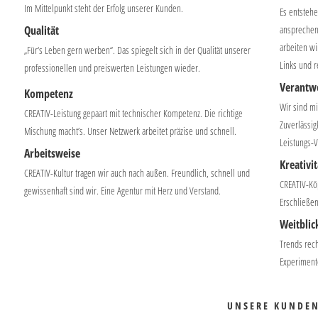
Im Mittelpunkt steht der Erfolg unserer Kunden.
Es entsteh
Qualität
ansprechen
arbeiten wi
„Für‘s Leben gern werben“. Das spiegelt sich in der Qualität unserer
Links und r
professionellen und preiswerten Leistungen wieder.
Verantw
Kompetenz
Wir sind mi
CREATIV-Leistung gepaart mit technischer Kompetenz. Die richtige
Zuverlässig
Mischung macht’s. Unser Netzwerk arbeitet präzise und schnell.
Leistungs-V
Arbeitsweise
Kreativit
CREATIV-Kultur tragen wir auch nach außen. Freundlich, schnell und
CREATIV-Kö
gewissenhaft sind wir. Eine Agentur mit Herz und Verstand.
Erschließe
Weitblic
Trends rech
Experiment
UNSERE KUNDE