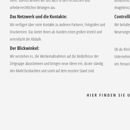
mehr. Ebenso kennen wir uns auch in den rechtlichen und
umfassend u
urheberrechtlichen Belangen aus.
Imagebrosc
Das Netzwerk und die Kontakte:
Controll
Wir verfügen über viele Kontakte zu anderen Partnern, Fotografen und
Wir behalt
Druckereien. Das bietet Ihnen als Kunden einen großen Vorteil und
Neuerungen
vereinfacht die Abläufe.
Der Blickwinkel:
Ob als Klei
Wir verstehen es, die Werbemaßnahmen auf die Bedürfnisse der
Unternehmen
Zielgruppe abzustimmen und bringen neue Ideen ein, da wir ständig
uns heraus
den Markt beobachten und somit auf dem neusten Stand sind.
HIER FINDEN SIE 