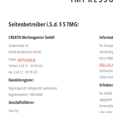
Seitenbetreiber i.S.d. § 5 TMG:
CREATIV Werbeagentur GmbH
Informat
Grubenstraße 9a
Die Europäi
66540 Neunkirchen-Heinitz
Streitbeile
Diese Platt
E-Mail:
info@creativ.de
https://ec
Telefon: 0 68 21 - 99 99 624
Verbraucher
Fax: 0 68 21 - 99 99 625
Online-Vert
Handelsregister:
Urheberr
Registergericht: Amtsgericht Saarbrücken
Die Inhalt
Registernummer: HRB 64409
angegeben -
Geschäftsführer:
Verwendete
Sina Fey
oder unten 